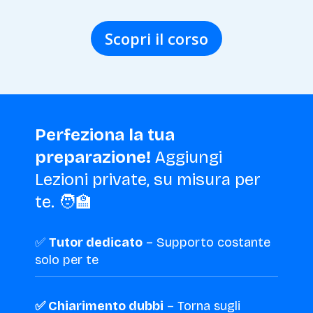
Scopri il corso
Perfeziona la tua
preparazione!
Aggiungi
Lezioni private, su misura per
te. 🧑‍🏫
✅
Tutor dedicato
– Supporto costante
solo per te
✅ Chiarimento dubbi
– Torna sugli