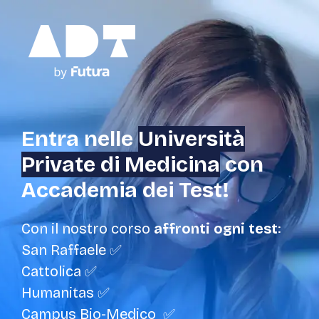
Entra nelle
Università
Private di Medicina
con
Accademia dei Test!
Con il nostro corso
affronti ogni test
:
San Raffaele
✅
Cattolica
✅
Humanitas ✅
Campus Bio-Medico ✅